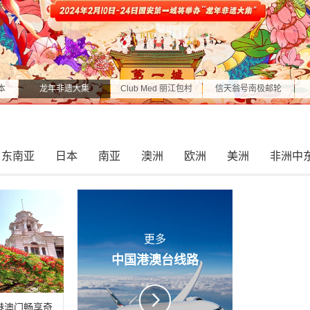
本
龙年非遗大集
Club Med 丽江包村
信天翁号南极邮轮
东南亚
日本
南亚
澳洲
欧洲
美洲
非洲中
更多
中国港澳台
线路
港澳门畅享奇