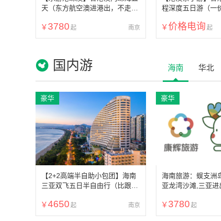
天（东方航空澳进港出，不走回
程深度五日游（一
头路，纯玩无购物精品小团）
物无自费，可选一
3780
价格电询
士尼乐园，香港澳
南京
+港珠澳大桥）
国内游
海南
华北
豪华
豪华
【2+2高端半自助小包团】海南
海南旅游：蜈支洲岛
三亚双飞五日半自由行（比跟团
亚龙湾沙滩,三亚进
更自由、比自由更省心）
4650
3780
南京