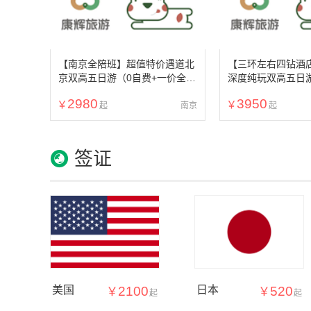
【南京全陪班】超值特价遇道北
【三环左右四钻酒
京双高五日游（0自费+一价全含
深度纯玩双高五日
+四环内精品酒店）
班、0购物0自费一
2980
3950
精品团）
南京
签证
美国
2100
日本
520