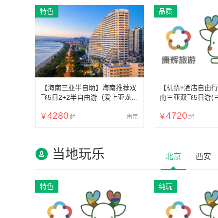
特色
品质
【海南三亚半自助】海南推荐双
【机票+酒店自由
飞5日2+2半自由游（爱上亚龙
南三亚双飞5日游(
湾，半自助游更好玩，0购物0自
个酒店可选，含三
4280
4720
费，4晚连住亚龙湾金棕榈酒
南京
店）
当地玩乐
北京
西安
特色
纯玩