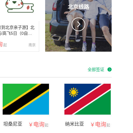
北京
线路
京到北京亲子游】北
/高飞5日（0自费0
校徽1个+清华笔记
询
全含）
南京
全部签证
坦桑尼亚
电询
纳米比亚
电询