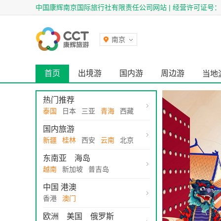
中国康辉南京国际旅行社有限责任公司网站 | 经营许可证号：L-J
南京
首页
出境游
国内游
周边游
当地
热门推荐
泰国
日本
三亚
青海
西藏
国内旅游
新疆
桂林
西安
云南
北京
东南亚
海岛
越南
新加坡
普吉岛
中国 港澳
香港
澳门
欧洲
美国
俄罗斯