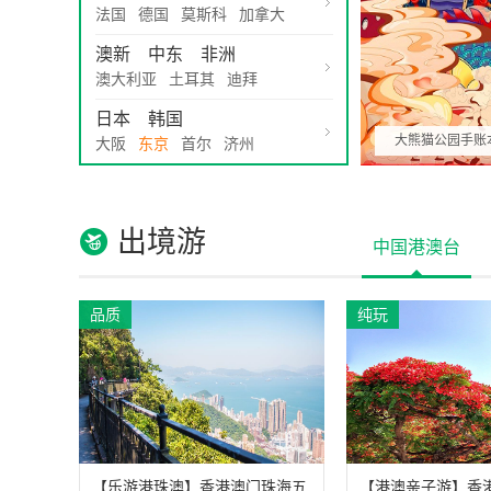
法国
德国
莫斯科
加拿大
澳新
中东
非洲
澳大利亚
土耳其
迪拜
日本
韩国
大熊猫公园手账
大阪
东京
首尔
济州
出境游
中国港澳台
品质
纯玩
【乐游港珠澳】香港澳门珠海五
【港澳亲子游】香