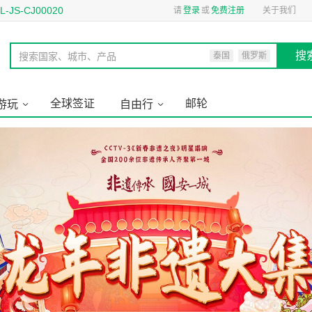
S-CJ00020
请
登录
或
免费注册
关于我们
搜
搜索国家、城市、产品
泰国
俄罗斯
全球签证
邮轮
游玩
自由行