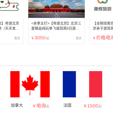
店】帝道北京
<本季主打>【帝道北京】北京三
【全陪班南
游（天天发
星精品纯玩单飞或双高5日游
京亲子游双高
价全含+28人
（三环左右快捷或轻奢丽枫酒店
购物，送清华
3050
价格电
+天天发班+0购物0自费）
本1本，一价
南京
南京
加拿大
电询
法国
1500