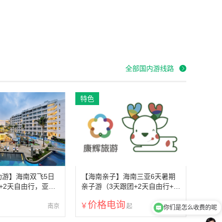
全部国内游线路
特色
助游】海南双飞5日
【海南亲子】海南三亚6天暑期
+2天自由行，亚特
亲子游（3天跟团+2天自由行+零
界一日游，亚龙湾迎
购物零自费+豪华游艇出海+亚龙
价格电询
湾金棕榈酒店）
南京
南京
你们是怎么收费的呢