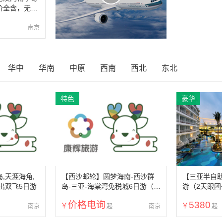
价全含，无购
天自由行或迪
门双科学馆
南京
华中
华南
中原
西南
西北
东北
特色
豪华
,天涯海角,
【西沙邮轮】圆梦海南-西沙群
【三亚半自
出双飞5日游
岛-三亚-海棠湾免税城6日游（南
游（2天跟团
京机场出发+白天航班直飞+含海
兰蒂斯水世
价格电询
5380
口往返机票+南海之梦号邮轮）
宾馆连住）
南京
南京