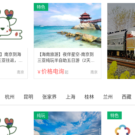
特色
行】南京到海
【海南旅游】夜伴星空-南京到
三亚往返，多
三亚纯玩半自助五日游（2天跟
亚机场接送)
团2天自由行，多个酒店可选）
价格电询
南京
南京
杭州
昆明
张家界
上海
桂林
兰州
西藏
纯玩
特色