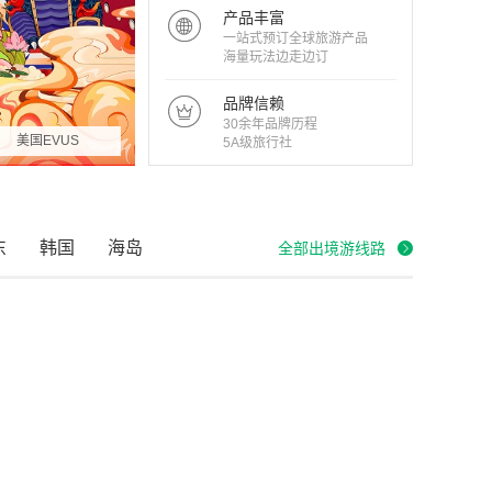
产品丰富
一站式预订全球旅游产品
海量玩法边走边订
品牌信赖
30余年品牌历程
美国EVUS
5A级旅行社
东
韩国
海岛
全部出境游线路