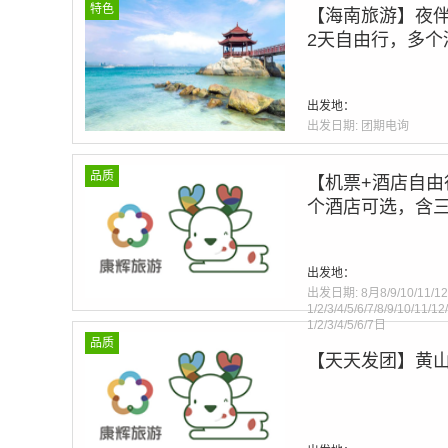
特色
【海南旅游】夜伴
2天自由行，多个
Warning
: Invalid argumen
出发地：
line
275
出发日期:
团期电询
品质
【机票+酒店自由
个酒店可选，含三
Warning
: Invalid argumen
出发地：
line
275
出发日期:
8月8/9/10/11/12
1/2/3/4/5/6/7/8/9/10/11/1
1/2/3/4/5/6/7日
品质
【天天发团】黄山
Warning
: Invalid argumen
line
275