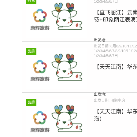
特色
1/2/3/4/5/6/7日
【直飞丽江】云南
费+印象丽江表演
Warning
: Invalid argumen
出发地：
line
275
出发日期:
8月8/9/10/11/12
1/2/3/4/5/6/7/8/9/10/11/1
品质
1/2/3/4/5/6/7日
【天天江南】华
Warning
: Invalid argumen
line
275
出发地：
出发日期:
团期电询
品质
【天天江南】华东
海）
Warning
: Invalid argumen