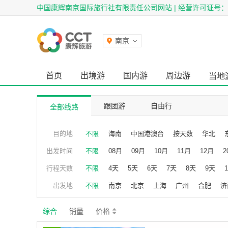
中国康辉南京国际旅行社有限责任公司网站 | 经营许可证号：L-J
南京
首页
出境游
国内游
周边游
当地
跟团游
自由行
全部线路
目的地
不限
海南
中国港澳台
按天数
华北
澳洲
海滨
西南
欧洲
古镇
西
出发时间
不限
08月
09月
10月
11月
12月
2
行程天数
不限
4天
5天
6天
7天
8天
9天
出发地
不限
南京
北京
上海
广州
合肥
济
综合
销量
价格