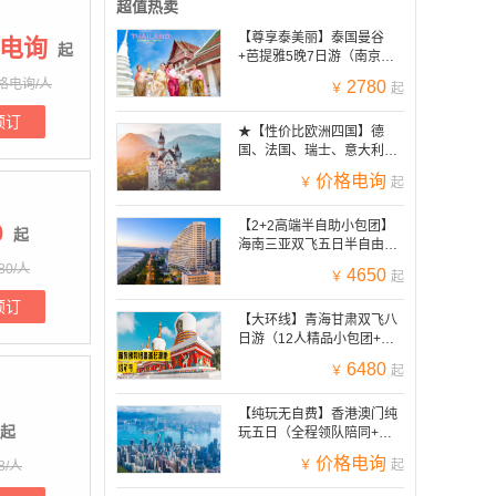
超值热卖
【尊享泰美丽】泰国曼谷
电询
起
+芭提雅5晚7日游（南京直
飞往返+全程五钻酒店/2站购
格电询/人
2780
￥
起
物+大皇宫+暹罗湾东方公主
号+南京优秀领队）
预订
★【性价比欧洲四国】德
国、法国、瑞士、意大利、
金色山口列车12天（赠送
价格电询
￥
起
WIFI+全程四星酒店+一价全
含+含司导服务费）
【2+2高端半自助小包团】
0
起
海南三亚双飞五日半自由行
（比跟团更自由、比自由更
80/人
4650
￥
起
省心）
预订
【大环线】青海甘肃双飞八
日游（12人精品小包团+纯
玩零购物零自费+一价全含
6480
￥
起
+6晚4钻酒店、青海湖边住
宿）
【纯玩无自费】香港澳门纯
起
玩五日（全程领队陪同+澳
门往返+精品小团）
价格电询
￥
起
8/人