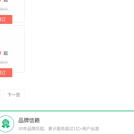
起
90/人
预订
0
起
90/人
预订
下一页
品牌信赖
30年品牌历程、累计服务超过1亿+用户出游