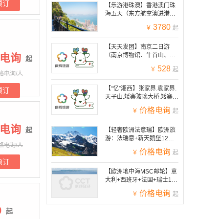
预订
【乐游港珠澳】香港澳门珠
海五天（东方航空澳进港
出，不走回头路，纯玩无购
3780
￥
起
物精品小团）
【天天发团】南京二日游
电询
（南京博物馆、牛首山、中
起
山陵、总统府、报恩寺 夫子
528
￥
起
庙二日游）
格电询/人
【“忆”湘西】张家界.袁家界.
预订
天子山.矮寨玻璃大桥.矮寨玻
璃栈道.凤凰古城中国桃花源.
价格电询
￥
起
荆州古城双动五日游.
电询
起
【轻奢欧洲法意瑞】欧洲旅
游：法瑞意+新天鹅堡12日
格电询/人
（全程4-5星住宿，推一罚
价格电询
￥
起
十，一价全含）
预订
【欧洲地中海MSC邮轮】意
大利+西班牙+法国+瑞士11
天欧洲游（提前45天报名立
价格电询
￥
起
减2000元/人，南京直飞米
兰，无遮挡海景阳台房，南
0
起
京指纹）