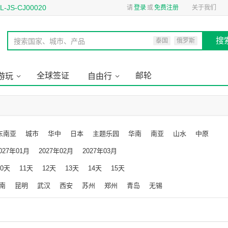
S-CJ00020
请
登录
或
免费注册
关于我们
搜
搜索国家、城市、产品
泰国
俄罗斯
全球签证
邮轮
游玩
自由行
东南亚
城市
华中
日本
主题乐园
华南
南亚
山水
中原
北
温泉
美洲
东北
非洲中东
漂流
韩国
海岛
027年01月
2027年02月
2027年03月
10天
11天
12天
13天
14天
15天
南
昆明
武汉
西安
苏州
郑州
青岛
无锡