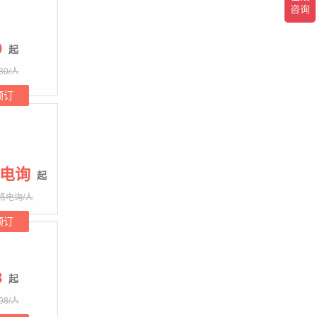
0
起
80/人
预订
电询
起
格电询/人
预订
8
起
98/人