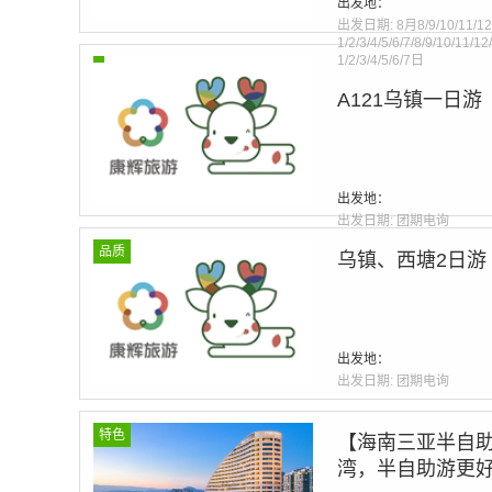
出发地：
出发日期:
8月8/9/10/11/12
1/2/3/4/5/6/7/8/9/10/11/1
1/2/3/4/5/6/7日
A121乌镇一日游
Warning
: Invalid argumen
line
275
出发地：
出发日期:
团期电询
品质
乌镇、西塘2日游
Warning
: Invalid argumen
line
275
出发地：
出发日期:
团期电询
特色
【海南三亚半自助
湾，半自助游更好